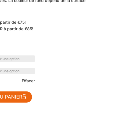
és. La couleur de fond dépend de la surface
partir de €75!
R à partir de €85!
Effacer
U PANIER