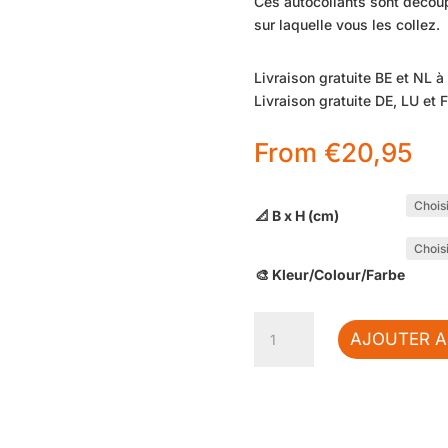
Ces autocollants sont découp
sur laquelle vous les collez.
Livraison gratuite BE et NL à 
Livraison gratuite DE, LU et F
From
€
20,95
📐 B x H (cm)
🎨 Kleur/Colour/Farbe
quantité
AJOUTER A
de
Autocollant
flamant
rose
©