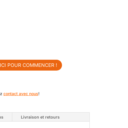
rien trouvé ? Créez le
vôtre !
tre propre autocollant !🚐⛵🚙
camping-car, votre caravane, votre van,
4 ou votre bateau avec votre propre texte
 vos propres formes.
utocollant grâce à notre outil de création
d’autocollants !
ICI POUR COMMENCER !
ez
contact avec nous
!
ns
Livraison et retours