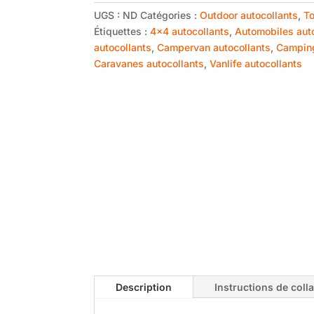
UGS :
ND
Catégories :
Outdoor autocollants
,
To
Étiquettes :
4x4 autocollants
,
Automobiles aut
autocollants
,
Campervan autocollants
,
Camping
Caravanes autocollants
,
Vanlife autocollants
Description
Instructions de coll