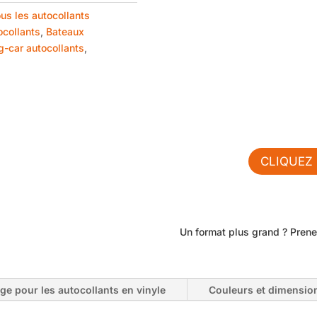
Vous n'avez 
us les autocollants
ocollants
,
Bateaux
🎨 Créez vo
-car autocollants
,
Personnalisez votre 
votre voiture, votre 4×
et
👉 Créez votre propre a
CLIQUEZ 
Un format plus grand ? Pren
age pour les autocollants en vinyle
Couleurs et dimensio