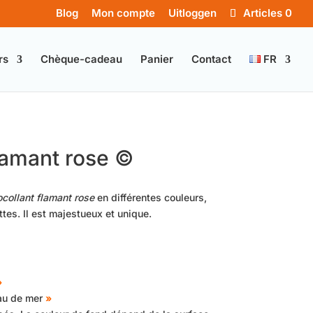
Blog
Mon compte
Uitloggen
Articles 0
rs
Chèque-cadeau
Panier
Contact
FR
lamant rose ©
collant flamant rose
en différentes couleurs,
tes. Il est majestueux et unique.
»
au de mer
»