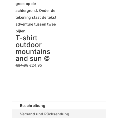
T-shirt
outdoor
mountains
and sun ©
Ursprünglicher
Aktueller
€
34,95
€
24,95
Preis
Preis
war:
ist:
€34,95
€24,95.
Beschreibung
Versand und Rücksendung