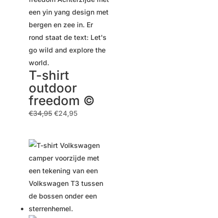
T-shirt
outdoor
freedom ©
Ursprünglicher
Aktueller
€
34,95
€
24,95
Preis
Preis
war:
ist:
€34,95
€24,95.