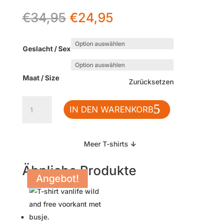
Ursprünglicher
Aktueller
€
34,95
€
24,95
Preis
Preis
war:
ist:
€34,95
€24,95.
Geslacht / Sex
Maat / Size
Zurücksetzen
T-
IN DEN WARENKORB
Shirt
Outdoor
Berge
Meer T-shirts
↓
und
Sonne
Ähnliche Produkte
©
Angebot!
Angebot!
Angebot!
Menge