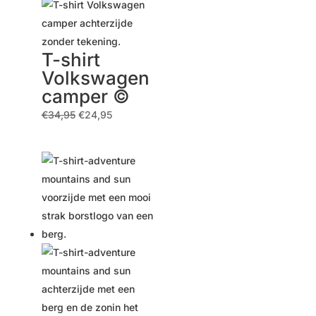
T-shirt
Volkswagen
camper ©
Ursprünglicher
Aktueller
€
34,95
€
24,95
Preis
Preis
war:
ist:
€34,95
€24,95.